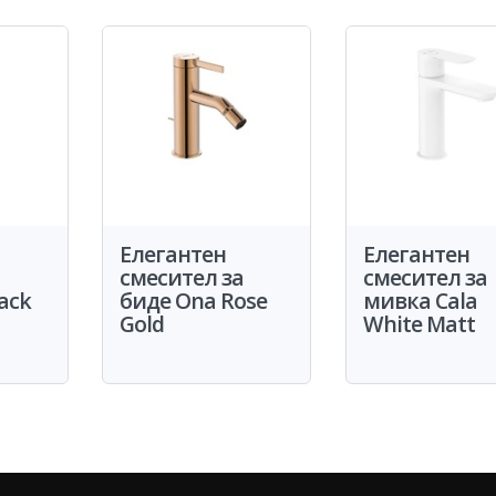
Елегантен
Елегантен
а
смесител за
смесител за
lack
биде Ona Rose
мивка Cala
Gold
White Matt