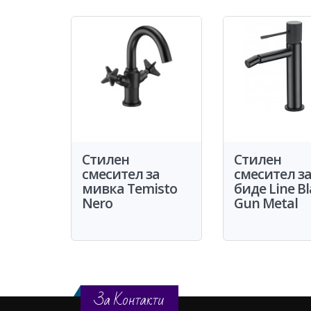
Стилен
Стилен
смесител за
смесител з
мивка Temisto
биде Line B
Nero
Gun Metal
За Контакти