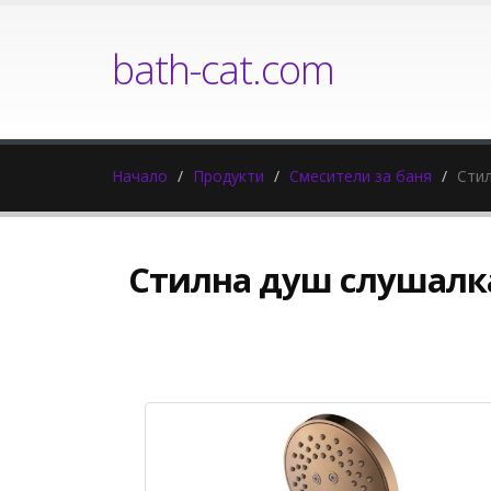
bath-cat.com
Начало
Продукти
Смесители за баня
Стил
Стилна душ слушалка