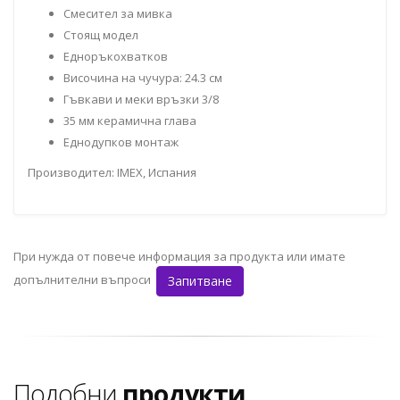
Смесител за мивка
Стоящ модел
Едноръкохватков
Височина на чучура: 24.3 см
Гъвкави и меки връзки 3/8
35 мм керамична глава
Еднодупков монтаж
Производител: IMEX, Испания
При нужда от повече информация за продукта или имате
допълнителни въпроси
Запитване
Подобни
продукти