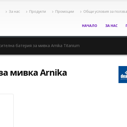
За нас
Продукти
Промоции
Общи условия за ползв
НАЧАЛО
ЗА НАС
ителна батерия за мивка Arnika Titanium
за мивка Arnika