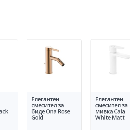
Елегантен
Елегантен
а
смесител за
смесител за
lack
биде Ona Rose
мивка Cala
Gold
White Matt