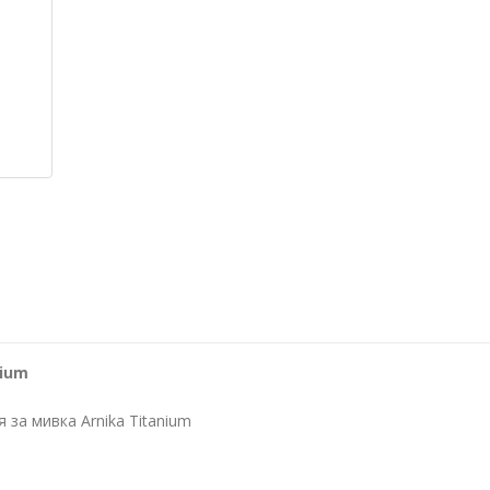
nium
за мивка Arnika Titanium