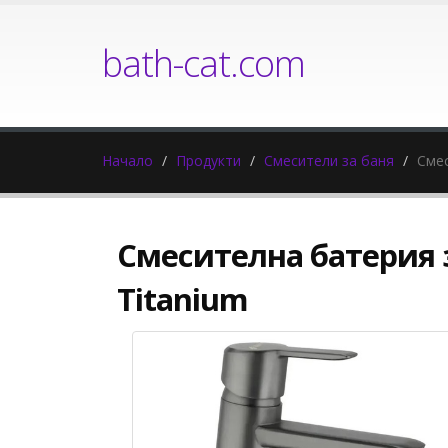
bath-cat.com
Начало
Продукти
Смесители за баня
Смес
Смесителна батерия 
Titanium