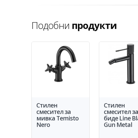
Подобни
продукти
Стилен
Стилен
смесител за
смесител з
мивка Temisto
биде Line B
Nero
Gun Metal