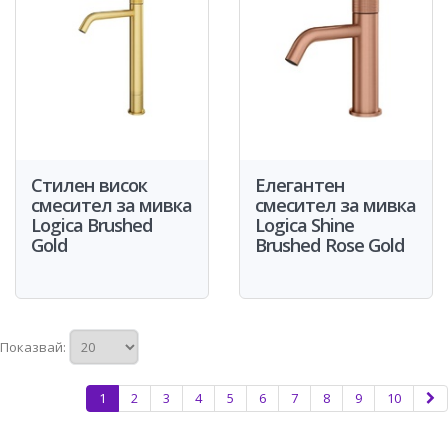
Стилен висок
Елегантен
смесител за мивка
смесител за мивка
Logica Brushed
Logica Shine
Gold
Brushed Rose Gold
Показвай:
1
2
3
4
5
6
7
8
9
10