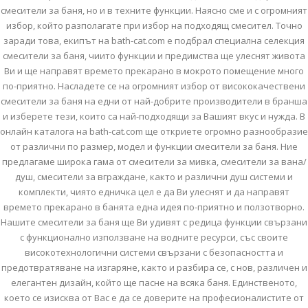
смесители за баня, но и в техните функции. Наясно сме и с огромният
избор, който разполагате при избор на подходящ смесител. Точно
заради това, екипът на bath-cat.com е подбрал специална селекция
смесители за баня, чиито функции и предимства ще улеснят живота
Ви и ще направят времето прекарано в мокрото помещение много
по-приятно. Насладете се на огромният избор от висококачествени
смесители за баня на едни от най-добрите производители в бранша
и изберете тези, които са най-подходящи за Вашият вкус и нужда. В
онлайн каталога на bath-cat.com ще откриете огромно разнообразие
от различни по размер, модел и функции смесители за баня. Ние
предлагаме широка гама от смесители за мивка, смесители за вана/
душ, смесители за вграждане, както и различни душ системи и
комплекти, чиято едничка цел е да Ви улеснят и да направят
времето прекарано в банята една идея по-приятно и ползотворно.
Нашите смесители за баня ще Ви удивят с редица функции свързани
с функционално използване на водните ресурси, със своите
високотехнологични системи свързани с безопасността и
предотвратяване на изгаряне, както и разбира се, с нов, различен и
елегантен дизайн, който ще пасне на всяка баня. Единственото,
което се изисква от Вас е да се доверите на професионалистите от