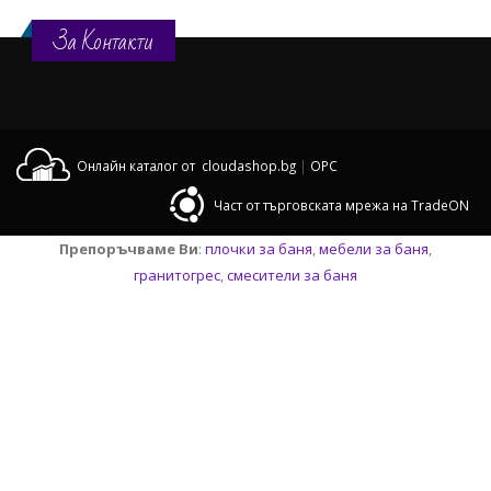
За Контакти
Онлайн каталог от cloudashop.bg
|
OPC
Част от търговската мрежа на TradeON
Препоръчваме Ви
:
плочки за баня
,
мебели за баня
,
гранитогрес
,
смесители за баня