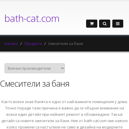
bath-cat.com
Начало
Продукти
Смесители за баня
Смесители за баня
Както всеки знае банята е едно от най-важните помещения у дома.
Точно поради тази причина е важно да се обърне внимание на
всеки един детайл при нейният ремонт и обзавеждане. Такъв
детайл са новите смесители за баня. Ние от bath-cat.com сме наясно
колко промени са настъпили не само в дизайна на модерните