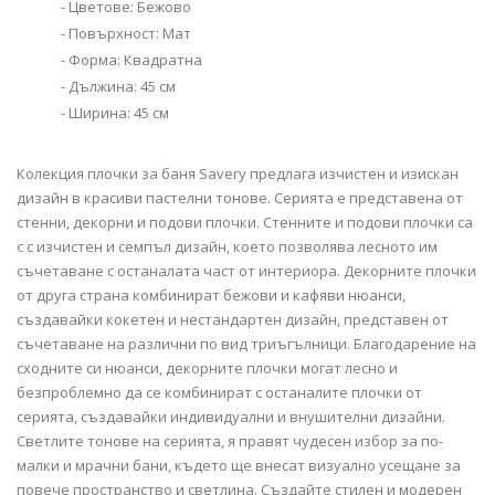
- Цветове: Бежово
- Повърхност: Мат
- Форма: Квадратна
- Дължина: 45 см
- Ширина: 45 см
Колекция плочки за баня Savery предлага изчистен и изискан
дизайн в красиви пастелни тонове. Серията е представена от
стенни, декорни и подови плочки. Стенните и подови плочки са
с с изчистен и семпъл дизайн, което позволява лесното им
съчетаване с останалата част от интериора. Декорните плочки
от друга страна комбинират бежови и кафяви нюанси,
създавайки кокетен и нестандартен дизайн, представен от
съчетаване на различни по вид триъгълници. Благодарение на
сходните си нюанси, декорните плочки могат лесно и
безпроблемно да се комбинират с останалите плочки от
серията, създавайки индивидуални и внушителни дизайни.
Светлите тонове на серията, я правят чудесен избор за по-
малки и мрачни бани, където ще внесат визуално усещане за
повече пространство и светлина. Създайте стилен и модерен