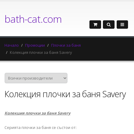
bath-cat.com
Начало
Промоции
Плочки за баня
Колекция плочки за баня Savery
Колекция плочки за баня Savery
Колекция плочки за баня Savery
Серията плочки за баня се състои от: