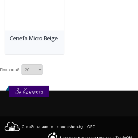
Cenefa Micro Beige
Показвай:
За Контакти
Онлайн каталог от cloudashop.bg
|
OPC
Част от търговската мрежа на TradeON