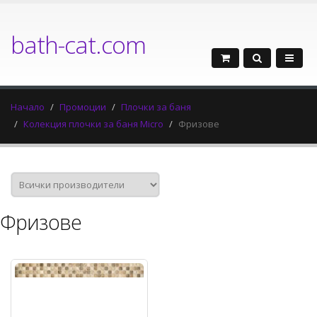
bath-cat.com
Начало
Промоции
Плочки за баня
Колекция плочки за баня Micro
Фризове
Фризове