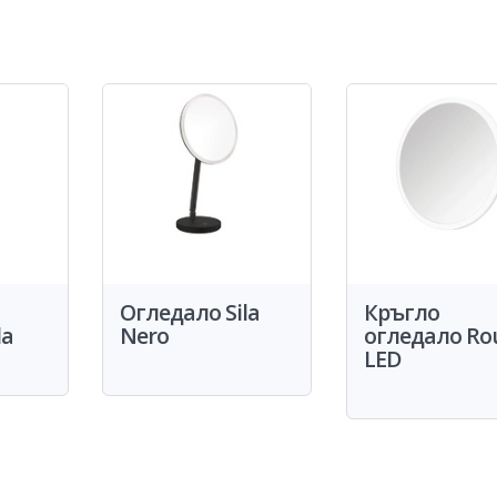
Огледало Sila
Кръгло
la
Nero
огледало Ro
LED