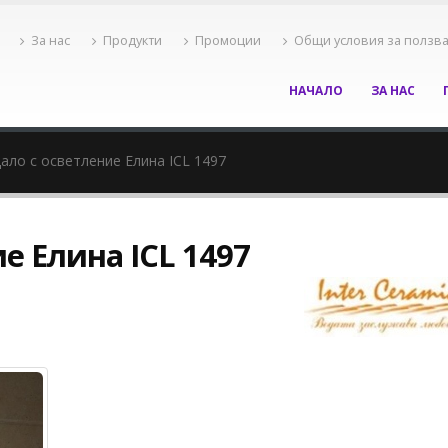
За нас
Продукти
Промоции
Общи условия за ползв
НАЧАЛО
ЗА НАС
ало с осветление Елина ICL 1497
е Елина ICL 1497