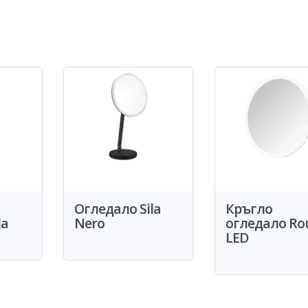
Огледало Sila
Кръгло
la
Nero
огледало Ro
LED