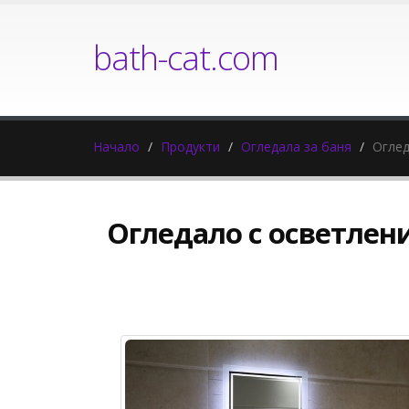
bath-cat.com
Начало
Продукти
Огледала за баня
Оглед
Огледало с осветлени