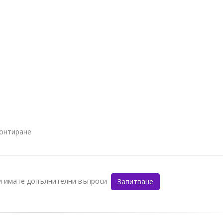
монтиране
ли имате допълнителни въпроси
Запитване