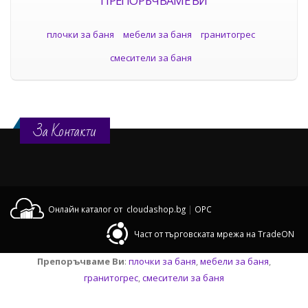
ПРЕПОРЪЧВАМЕ ВИ
плочки за баня
мебели за баня
гранитогрес
смесители за баня
За Контакти
Онлайн каталог от cloudashop.bg
|
OPC
Част от търговската мрежа на TradeON
Препоръчваме Ви
:
плочки за баня
,
мебели за баня
,
гранитогрес
,
смесители за баня