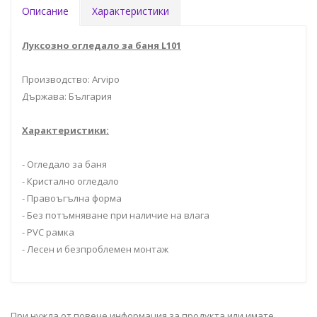
Описание
Характеристики
Луксозно огледало за баня L101
Производство: Arvipo
Държава: България
Характеристики:
- Огледало за баня
- Кристално огледало
- Правоъгълна форма
- Без потъмняване при наличие на влага
- PVC рамка
- Лесен и безпроблемен монтаж
При нужда от повече информация за продукта или имате