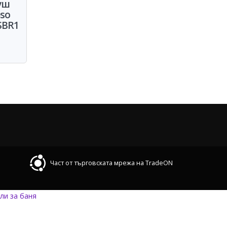
уш
so
SBR1
Част от търговската мрежа на TradeON
ли за баня