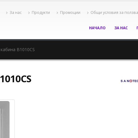
За нас
Продукти
Промоции
Общи условия за ползв
НАЧАЛО
ЗА НАС
 кабина B1010CS
1010CS