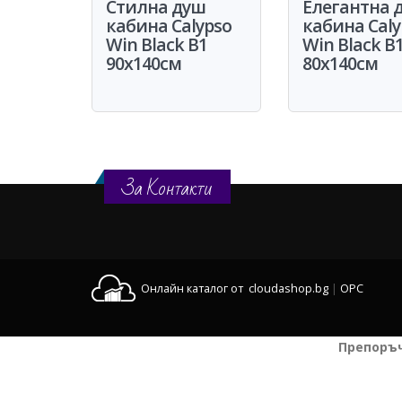
Стилна душ
Елегантна 
кабина Calypso
кабина Caly
Win Black B1
Win Black B
90x140см
80x140см
За Контакти
Онлайн каталог от cloudashop.bg
|
OPC
Препоръ