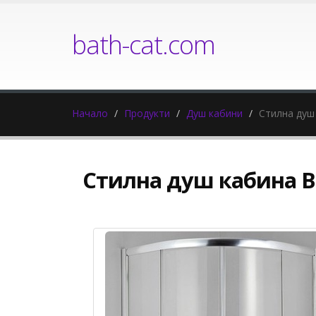
bath-cat.com
Начало
Продукти
Душ кабини
Стилна душ
Стилна душ кабина B