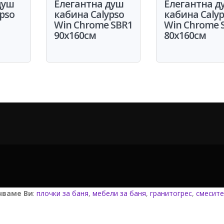
душ
Елегантна душ
Елегантна д
pso
кабина Calypso
кабина Calyp
1
Win Chrome SBR1
Win Chrome 
90x160см
80x160см
чваме Ви
:
плочки за баня
,
мебели за баня
,
гранитогрес
,
смесите