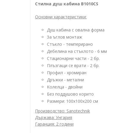
Стилна душ кабина B1010CS
Основни характеристики:
Душ кабина с овална форма
За ъглов монтаж
Стъкло - темперирано
Дебелина на стъклото - 6 мм
Стационарни части - 2 бр.
Плъзгащи се врати - 2 бр.
Профил - хромиран
Дръжки - метални
Колелца - двойни
Без поддушово корито
Размери: 100x100х200 см
Производство: Sanotechnik
Държава: Унгария
Гаранция: 2 години