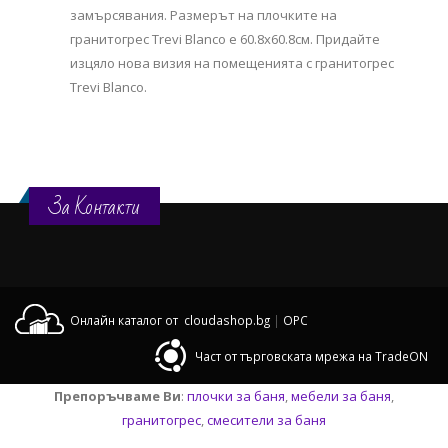
замърсявания. Размерът на плочките на
гранитогрес Trevi Blanco е 60.8х60.8см. Придайте
изцяло нова визия на помещенията с гранитогрес
Trevi Blanco.
За Контакти
Онлайн каталог от cloudashop.bg
|
OPC
Част от търговската мрежа на TradeON
Препоръчваме Ви
:
плочки за баня
,
мебели за баня
,
гранитогрес
,
смесители за баня