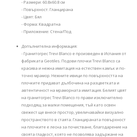
- Размери: 60.8x60.8 см
- Повърхност: Гланцирана
- Цвят: Бял
- Форма: Квадратна
- Приложение: Стена/Под
Допълнителна информация:
- Гранитогрес Trevi Blanco е произведен в Испания от
фабриката Geotiles. Подови плочки Trevi Blanco са
красива и нежна имитация на естествен камък и по-
точно мрамор. Нежните ивици по повърхността на
плочките придават дълбочина на разцветката и
автентичност на мраморната имитация. Белият цвят
на гранитогрес Trevi Blanco го прави изключително
подходящ за малки помещения, тъй като освен
свежест ще внесе простор, увеличавайки визуално
пространството в стаята. Гланцираната повърхност
на плочките е лесна за почистване, благодарение на
своята гладкост, която не позволява задържане на