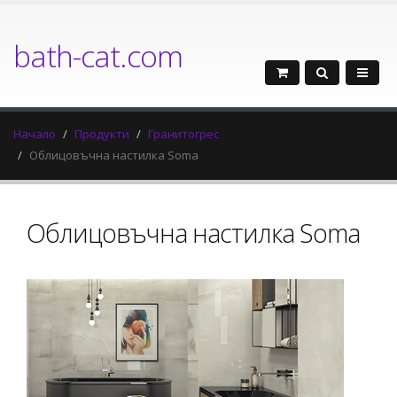
bath-cat.com
Начало
Продукти
Гранитогрес
Облицовъчна настилка Soma
Облицовъчна настилка Soma