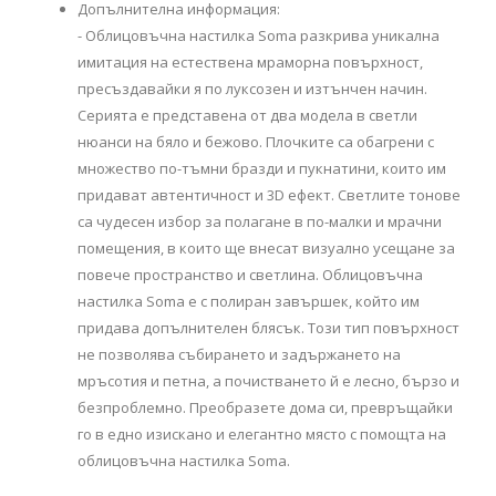
Допълнителна информация:
- Облицовъчна настилка Soma разкрива уникална
имитация на естествена мраморна повърхност,
пресъздавайки я по луксозен и изтънчен начин.
Серията е представена от два модела в светли
нюанси на бяло и бежово. Плочките са обагрени с
множество по-тъмни бразди и пукнатини, които им
придават автентичност и 3D ефект. Светлите тонове
са чудесен избор за полагане в по-малки и мрачни
помещения, в които ще внесат визуално усещане за
повече пространство и светлина. Облицовъчна
настилка Soma е с полиран завършек, който им
придава допълнителен блясък. Този тип повърхност
не позволява събирането и задържането на
мръсотия и петна, а почистването й е лесно, бързо и
безпроблемно. Преобразете дома си, превръщайки
го в едно изискано и елегантно място с помощта на
облицовъчна настилка Soma.