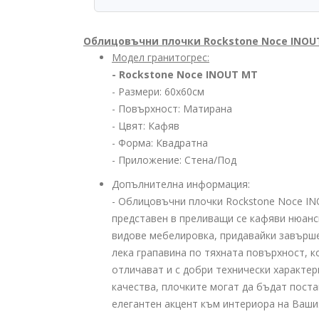
Облицовъчни плочки Rockstone Noce INOU
Модел гранитогрес:
- Rockstone Noce INOUT MT
- Размери: 60x60см
- Повърхност: Матирана
- Цвят: Кафяв
- Форма: Квадратна
- Приложение: Стена/Под
Допълнителна информация:
- Облицовъчни плочки Rockstone Noce IN
представен в преливащи се кафяви нюанси
видове мебелировка, придавайки завърше
лека грапавина по тяхната повърхност, 
отличават и с добри технически характер
качества, плочките могат да бъдат поста
елегантен акцент към интериора на Ваш