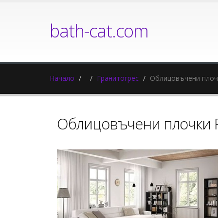
bath-cat.com
Начало
Гранитогрес
Облицовъчени плоч
Облицовъчени плочки 