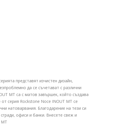
ерията представят изчистен дизайн,
безпроблемно да се съчетават с различни
OUT MT са с матов завършек, който създава
е от серия Rockstone Noce INOUT MT се
чни натоварвания. Благодарение на тези си
сгради, офиси и банки. Внесете свеж и
T MT