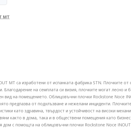
T MT
OUT MT са изработени от испанката фабрика STN. Плочките от с
. Благодарение на семплата си визия, плочките могат лесно и 
н вид на помещението. Облицовъчни плочки Rockstone Noce IN
която предпазва от подхлъзване и нежелани инциденти. Плочкит
истики като здравина, твърдост и устойчивост на високи механи
вяни както в дома, така и в обществени помещения като бизнес 
ия дом с помощта на облицовъчни плочки Rockstone Noce INOU