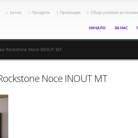
За нас
Продукти
Промоции
Общи условия за ползв
НАЧАЛО
ЗА НАС
ки Rockstone Noce INOUT MT
Rockstone Noce INOUT MT