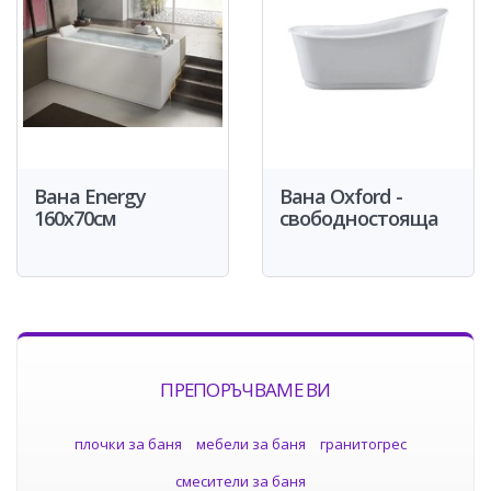
Вана Energy
Вана Oxford -
160x70см
свободностояща
ПРЕПОРЪЧВАМЕ ВИ
плочки за баня
мебели за баня
гранитогрес
смесители за баня