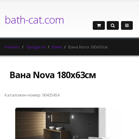
bath-cat.com
Начало
Продукти
Вани
Вана Nova 180x63см
Вана Nova 180x63см
Каталожен номер: 9043545A